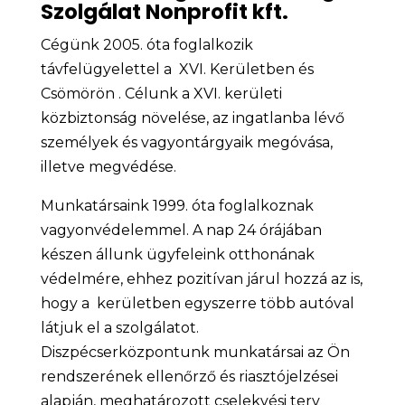
Szolgálat Nonprofit kft.
Cégünk 2005. óta foglalkozik
távfelügyelettel a XVI. Kerületben és
Csömörön .
Célunk a XVI. kerületi
közbiztonság növelése, az ingatlanba lévő
személyek és vagyontárgyaik megóvása,
illetve megvédése.
Munkatársaink 1999. óta foglalkoznak
vagyonvédelemmel. A nap 24 órájában
készen állunk ügyfeleink otthonának
védelmére, ehhez pozitívan járul hozzá az is,
hogy a kerületben egyszerre több autóval
látjuk el a szolgálatot.
Diszpécserközpontunk munkatársai az Ön
rendszerének ellenőrző és riasztójelzései
alapján, meghatározott cselekvési terv