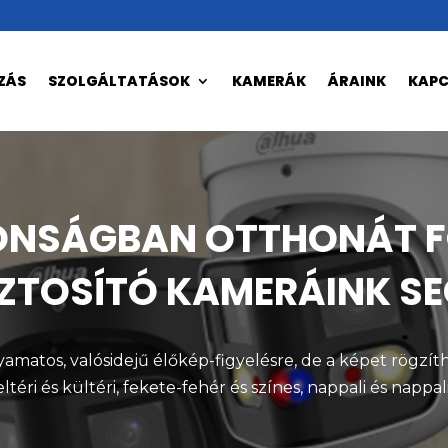
ZÁS
SZOLGÁLTATÁSOK
KAMERÁK
ÁRAINK
KAP
TONSÁGBAN OTTHONÁT 
IZTOSÍTÓ KAMERÁINK SE
matos, valósidejű élőkép-figyelésre, de a képet rögzíthet
téri és kültéri, fekete-fehér és színes, nappali és nap