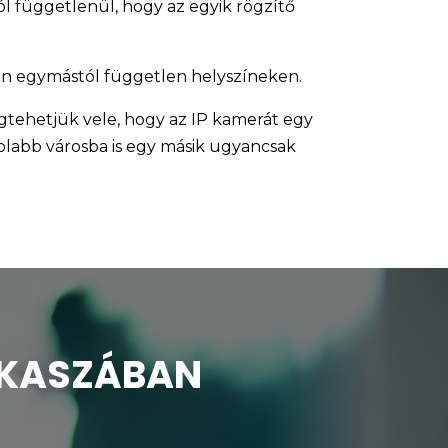
ól függetlenül, hogy az egyik rögzítő
ten egymástól független helyszíneken.
megtehetjük vele, hogy az IP kamerát egy
olabb városba is egy másik ugyancsak
ZAKASZÁBAN