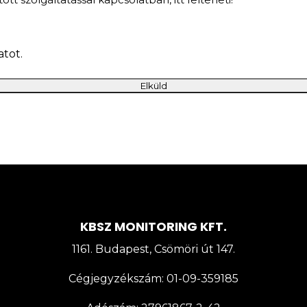
tot.
KBSZ MONITORING KFT.
1161. Budapest, Csömöri út 147.
Cégjegyzékszám:
01-09-359185