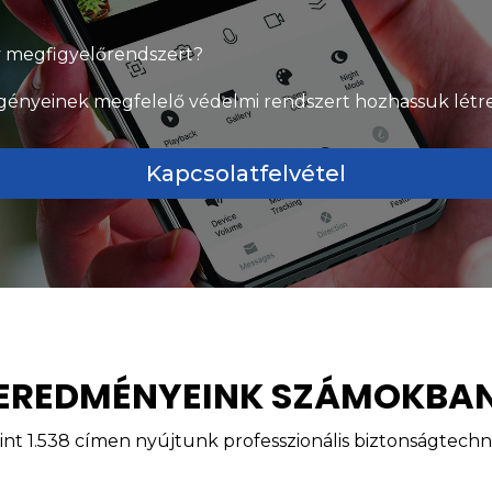
v megfigyelőrendszert?
gényeinek megfelelő védelmi rendszert hozhassuk létre
Kapcsolatfelvétel
EREDMÉNYEINK SZÁMOKBA
nt 1.538 címen nyújtunk professzionális biztonságtechnik