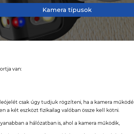
Kamera típusok
rtja van:
ójelét csak úgy tudjuk rögzíteni, ha a kamera működési
en a két eszközt fizikailag valóban össze kell kötni.
gyanabban a hálózatban is, ahol a kamera működik,