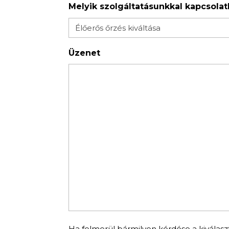
Melyik szolgáltatásunkkal kapcsola
Üzenet
Ha felmerül bármilyen kérdése a kiválaszto