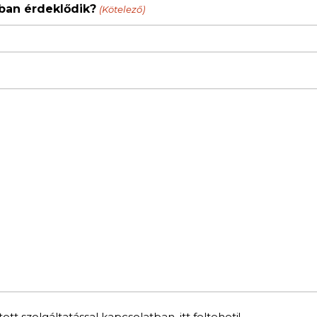
tban érdeklődik?
(Kötelező)
tt szolgáltatással kapcsolatban, itt felteheti!