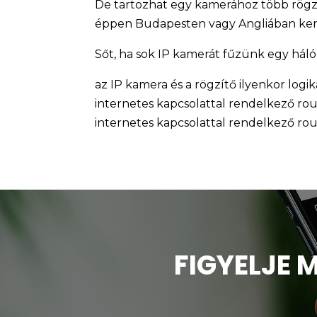
De tartozhat egy kamerához több rögzít
éppen Budapesten vagy Angliában kerü
Sőt, ha sok IP kamerát fűzünk egy há
az IP kamera és a rögzítő ilyenkor logi
internetes kapcsolattal rendelkező ro
internetes kapcsolattal rendelkező ro
FIGYELJE 