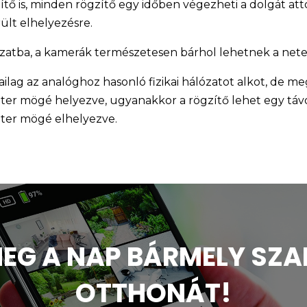
ő is, minden rögzítő egy időben végezheti a dolgát att
lt elhelyezésre.
lózatba, a kamerák természetesen bárhol lehetnek a ne
kailag az analóghoz hasonló fizikai hálózatot alkot, de 
uter mögé helyezve, ugyanakkor a rögzítő lehet egy táv
uter mögé elhelyezve.
MEG A NAP BÁRMELY S
OTTHONÁT!