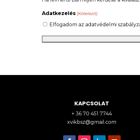
Adatkezelés
(Kötelező)
Elfogadom az adatvédelmi szabályza
KAPCSOLAT
+ 36 70 451 7744
xvikbsz@gmail.com