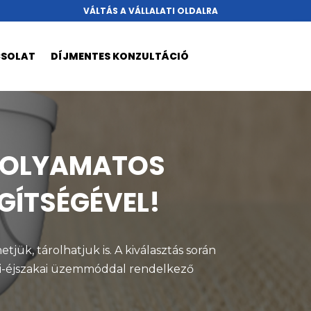
VÁLTÁS A VÁLLALATI OLDALRA
CSOLAT
DÍJMENTES KONZULTÁCIÓ
FOLYAMATOS
GÍTSÉGÉVEL!
jük, tárolhatjuk is. A kiválasztás során
pali-éjszakai üzemmóddal rendelkező