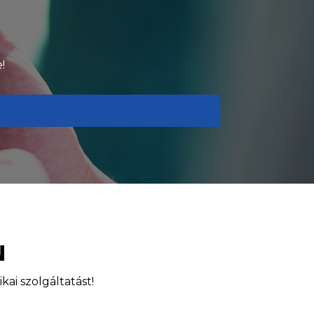
!
N
ai szolgáltatást!